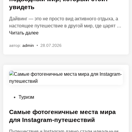
?
л
о
увидеть
и
г
к
Дайвинг — это не просто вид активного отдыха, а
о
о
Т
настоящее путешествие в другой мир, где царят …
т
в
О
Читать далее
у
а
П
р
автор:
admin
•
28.07.2026
н
-
и
о
1
с
в
0
т
м
и
е
ч
с
е
т
с
д
О
Туризм
к
л
п
о
я
у
Самые фотогеничные места мира
г
д
б
для Instagram-путешествий
о
а
л
с
Путешествия и Instagram давно стали идеальным
й