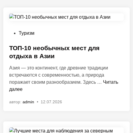
к
о
a
ь
в
р
с
m
а
к
-
с
о
п
и
ш
у
О
Туризм
в
н
т
п
ы
ы
е
у
ТОП-10 необычных мест для
е
х
ш
б
отдыха в Азии
н
к
е
л
а
у
Азия — это континент, где древние традиции
с
и
ц
р
встречаются с современностью, а природа
т
к
Т
и
о
поражает своим разнообразием. Здесь …
Читать
в
о
О
о
р
далее
и
в
П
н
т
й
а
автор:
admin
•
12.07.2026
-
а
о
н
1
л
в
о
0
ь
м
в
н
н
и
е
ы
р