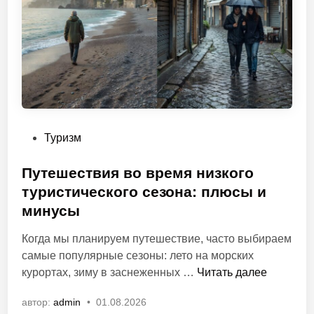
т
в
о
в
а
т
ь
п
О
Туризм
о
п
м
у
Путешествия во время низкого
и
б
туристического сезона: плюсы и
р
л
у
минусы
и
и
к
Когда мы планируем путешествие, часто выбираем
п
о
самые популярные сезоны: лето на морских
р
в
П
курортах, зиму в заснеженных …
Читать далее
и
а
у
э
автор:
admin
•
01.08.2026
н
т
т