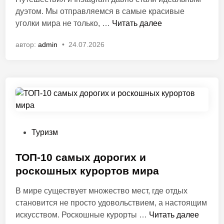
и
е
дуэтом. Мы отправляемся в самые красивые
в
к
з
С
уголки мира не только, …
Читать далее
и
о
о
а
н
в
н
автор:
admin
•
24.07.2026
м
г
а
а
ы
а
н
:
е
:
о
п
ф
п
в
л
о
о
ю
т
д
с
о
в
ы
г
о
О
Туризм
и
е
д
п
м
н
н
у
ТОП-10 самых дорогих и
и
и
ы
б
роскошных курортов мира
н
ч
й
л
у
В мире существует множество мест, где отдых
н
м
и
с
становится не просто удовольствием, а настоящим
ы
и
к
ы
Т
искусством. Роскошные курорты …
е
Читать далее
р
о