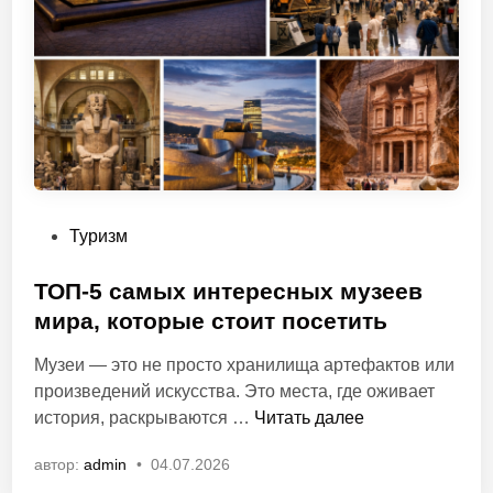
т
х
а
а
д
в
л
А
я
з
н
и
а
и
б
л
О
Туризм
ю
п
д
у
ТОП-5 самых интересных музеев
е
б
мира, которые стоит посетить
н
л
и
Музеи — это не просто хранилища артефактов или
и
я
произведений искусства. Это места, где оживает
к
з
Т
история, раскрываются …
Читать далее
о
а
О
в
с
автор:
admin
•
04.07.2026
П
а
е