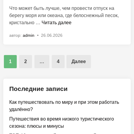
л
з
Что может быть лучше, чем провести отпуск на
и
е
берегу моря или океана, где белоснежный песок,
к
е
С
кристально …
Читать далее
о
в
а
в
м
автор:
admin
•
26.06.2026
м
а
и
ы
н
р
е
о
а
Пагинация
к
в
,
1
2
…
4
Далее
р
записей
к
а
о
с
т
и
Последние записи
о
в
р
ы
Как путешествовать по миру и при этом работать
ы
е
удалённо?
е
п
с
Путешествия во время низкого туристического
л
т
сезона: плюсы и минусы
я
о