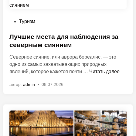
о
е
а
б
п
ы
а
О
Туризм
ч
р
п
н
к
у
Лучшие места для наблюдения за
ы
и
б
северным сиянием
х
м
л
Северное сияние, или аврора бореалис, — это
м
и
и
одно из самых захватывающих природных
е
р
к
Л
явлений, которое кажется почти …
Читать далее
с
а
о
у
т
в
автор:
admin
•
08.07.2026
ч
д
а
ш
л
н
и
я
о
е
о
в
м
т
е
д
с
ы