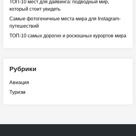
ТОП-10 мест для дайвинга: подводный мир,
ж
и
который стоит увидеть
и
т
м
Самые фотогеничные места мира для Instagram-
п
и
путешествий
о
р
с
ТОП-10 самых дорогих и роскошных курортов мира
а
е
:
т
к
и
у
т
Рубрики
д
ь
а
Авиация
п
о
Туризм
е
х
а
т
ь
з