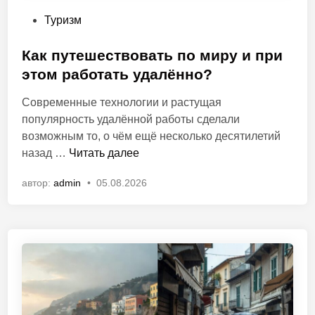
О
Туризм
п
у
Как путешествовать по миру и при
б
этом работать удалённо?
л
Современные технологии и растущая
и
популярность удалённой работы сделали
к
возможным то, о чём ещё несколько десятилетий
о
К
назад …
Читать далее
в
а
а
автор:
admin
•
05.08.2026
к
н
п
о
у
в
т
е
ш
е
с