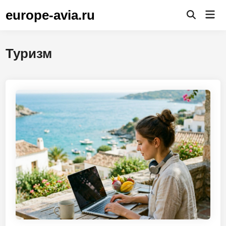
Перейти
europe-avia.ru
Гла
к
Открыть
ме
поиск
содержимому
Туризм