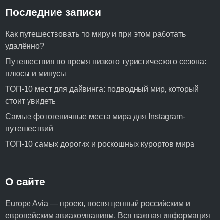
а
Последние записи
и
д
Как путешествовать по миру и при этом работать
е
удалённо?
а
Путешествия во время низкого туристического сезона:
л
плюсы и минусы
ь
ТОП-10 мест для дайвинга: подводный мир, который
н
стоит увидеть
ы
м
Самые фотогеничные места мира для Instagram-
о
путешествий
т
ТОП-10 самых дорогих и роскошных курортов мира
д
ы
х
О сайте
о
м
Europe Avia — проект, посвященный российским и
?
европейским авиакомпаниям. Вся важная информация