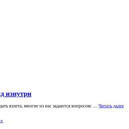
яд изнутри
Что
дать взлета, многие из нас задаются вопросом: …
Читать далее
происходит
в
кабине
пилотов: