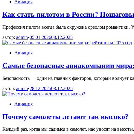
Опубликовано
Авиация
в
Как стать пилотом в России? Пошагов
Профессия пилота всегда была окружена ореолом романтики. У
автор:
admin
•
05.01.2026
08.12.2025
Опубликовано
Авиация
в
Самые безопасные авиакомпании мира: 
Безопасность — один из главных факторов, который волнует к
автор:
admin
•
28.12.2025
08.12.2025
Опубликовано
Авиация
в
Почему самолеты летают так высоко?
Каждый раз, когда мы садимся в самолет, нас уносят на высоты