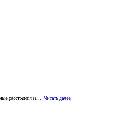
Как
ные расстояния за …
Читать далее
устроен
современный
пассажирский
самолет?