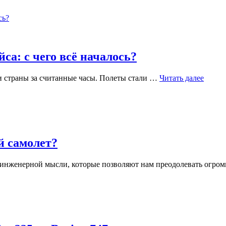
самолеты
летают
так
высоко?
са: с чего всё началось?
История
и страны за считанные часы. Полеты стали …
Читать далее
первого
коммерческого
авиарейса:
с
чего
всё
й самолет?
началось?
инженерной мысли, которые позволяют нам преодолевать огром