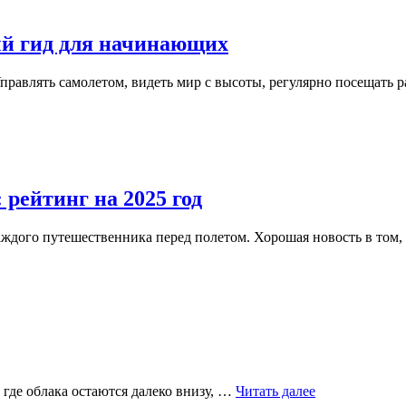
взгляд
изнутри
ый гид для начинающих
правлять самолетом, видеть мир с высоты, регулярно посещать
рейтинг на 2025 год
аждого путешественника перед полетом. Хорошая новость в том
Почему
, где облака остаются далеко внизу, …
Читать далее