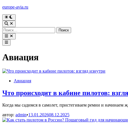
Перейти
europe-avia.ru
к
содержимому
Переключить
на
Открыть
тёмный
поиск
Найти:
режим
Открыть
меню
Главное
меню
Авиация
Опубликовано
Авиация
в
Что происходит в кабине пилотов: взгл
Когда мы садимся в самолет, пристегиваем ремни и начинаем ж
автор:
admin
•
13.01.2026
08.12.2025