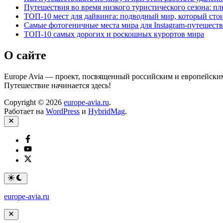
Путешествия во время низкого туристического сезона: п
ТОП-10 мест для дайвинга: подводный мир, который сто
Самые фотогеничные места мира для Instagram-путешест
ТОП-10 самых дорогих и роскошных курортов мира
О сайте
Europe Avia — проект, посвященный российским и европейским
Путешествие начинается здесь!
Copyright © 2026
europe-avia.ru
.
Работает на
WordPress
и
HybridMag
.
Закрыть
Facebook
YouTube
Twitter
Переключить
на
тёмный
europe-avia.ru
режим
Закрыть
меню