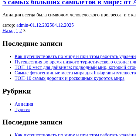
5 самых больших самолетов в мире: от А
Авиация всегда была символом человеческого прогресса, и с 
автор:
admin
•
01.12.2025
04.12.2025
Пагинация
Назад
1
2
3
записей
Последние записи
Как путешествовать по миру и при этом работать удалён
Путешествия во время низкого туристического сезона: п
ТОП-10 мест для дайвинга: подводный мир, который сто
Самые фотогеничные места мира для Instagram-путешест
ТОП-10 самых дорогих и роскошных курортов мира
Рубрики
Авиация
Туризм
Последние записи
Как путешествовать по миру и при этом работать удалён