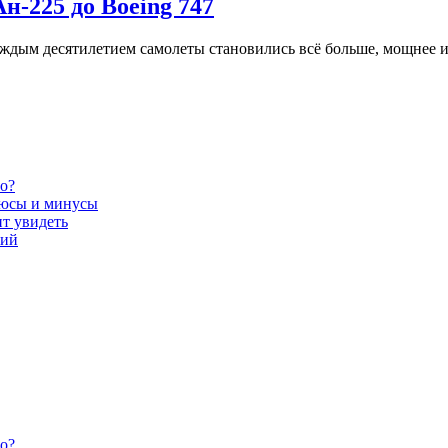
н-225 до Boeing 747
каждым десятилетием самолеты становились всё больше, мощнее
но?
люсы и минусы
ит увидеть
вий
но?