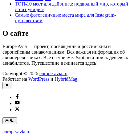
ТОП-10 мест для дайвинга: подводный мир, который
стоит увидеть
Самые фотогеничные места мира для Instagram-
путешествий
О сайте
Europe Avia — проект, посвященный российским и
европейским авиакомпаниям. Вся важная информация об
авиаперевозчиках. Все о туризме. Удобный поиск дешевых
авиабилетов. Путешествие начинается здесь!
Copyright © 2026
europe-avia.ru
.
Работает на
WordPress
и
HybridMag
.
Закрыть
Facebook
YouTube
Twitter
Переключить
на
тёмный
europe-avia.ru
режим