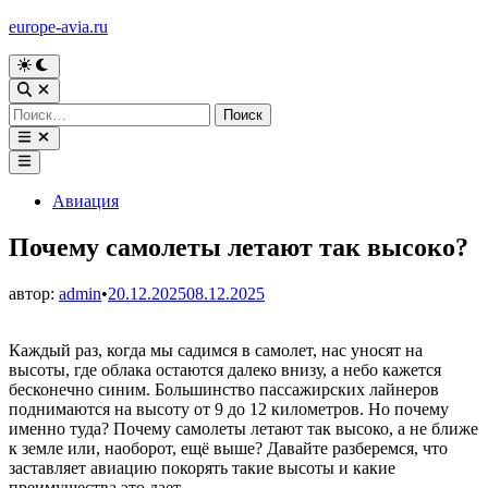
Перейти
europe-avia.ru
к
содержимому
Переключить
на
Открыть
тёмный
поиск
Найти:
режим
Открыть
меню
Главное
меню
Опубликовано
Авиация
в
Почему самолеты летают так высоко?
автор:
admin
•
20.12.2025
08.12.2025
Каждый раз, когда мы садимся в самолет, нас уносят на
высоты, где облака остаются далеко внизу, а небо кажется
бесконечно синим. Большинство пассажирских лайнеров
поднимаются на высоту от 9 до 12 километров. Но почему
именно туда? Почему самолеты летают так высоко, а не ближе
к земле или, наоборот, ещё выше? Давайте разберемся, что
заставляет авиацию покорять такие высоты и какие
преимущества это дает.