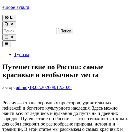
Перейти
europe-avia.ru
к
содержимому
Переключить
на
Открыть
тёмный
поиск
Найти:
режим
Открыть
меню
Главное
меню
Опубликовано
Туризм
в
Путешествие по России: самые
красивые и необычные места
автор:
admin
•
18.02.2026
08.12.2025
Россия — страна огромных просторов, удивительных
пейзажей и богатого культурного наследия. Здесь можно
найти всё: от ледников и вулканов до пустынь и древних
городов. Путешествие по России — это возможность открыть
для себя невероятное разнообразие природы, истории и
традиций. В этой статье мы расскажем о самых красивых и