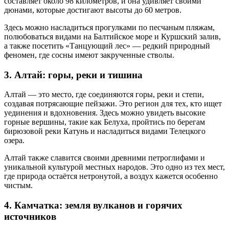
составляет около 98 километров, и она удивляет своими
дюнами, которые достигают высоты до 60 метров.
Здесь можно насладиться прогулками по песчаным пляжам,
полюбоваться видами на Балтийское море и Куршский залив,
а также посетить «Танцующий лес» — редкий природный
феномен, где сосны имеют закрученные стволы.
3. Алтай: горы, реки и тишина
Алтай — это место, где соединяются горы, реки и степи,
создавая потрясающие пейзажи. Это регион для тех, кто ищет
уединения и вдохновения. Здесь можно увидеть высокие
горные вершины, такие как Белуха, пройтись по берегам
бирюзовой реки Катунь и насладиться видами Телецкого
озера.
Алтай также славится своими древними петроглифами и
уникальной культурой местных народов. Это одно из тех мест,
где природа остаётся нетронутой, а воздух кажется особенно
чистым.
4. Камчатка: земля вулканов и горячих
источников