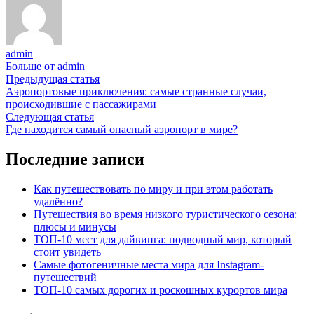
admin
Больше от admin
Навигация
Предыдущая
Предыдущая статья
статья:
Аэропортовые приключения: самые странные случаи,
по
происходившие с пассажирами
записям
Следующая
Следующая статья
статья:
Где находится самый опасный аэропорт в мире?
Последние записи
Как путешествовать по миру и при этом работать
удалённо?
Путешествия во время низкого туристического сезона:
плюсы и минусы
ТОП-10 мест для дайвинга: подводный мир, который
стоит увидеть
Самые фотогеничные места мира для Instagram-
путешествий
ТОП-10 самых дорогих и роскошных курортов мира