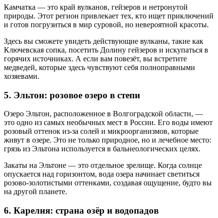
Камчатка — это край вулканов, гейзеров и нетронутой
природы. Этот регион привлекает тех, кто ищет приключений
и готов погрузиться в мир суровой, но невероятной красоты.
Здесь вы сможете увидеть действующие вулканы, такие как
Ключевская сопка, посетить Долину гейзеров и искупаться в
горячих источниках. А если вам повезёт, вы встретите
медведей, которые здесь чувствуют себя полноправными
хозяевами.
5. Эльтон: розовое озеро в степи
Озеро Эльтон, расположенное в Волгоградской области, —
это одно из самых необычных мест в России. Его воды имеют
розовый оттенок из-за солей и микроорганизмов, которые
живут в озере. Это не только природное, но и лечебное место:
грязь из Эльтона используется в бальнеологических целях.
Закаты на Эльтоне — это отдельное зрелище. Когда солнце
опускается над горизонтом, вода озера начинает светиться
розово-золотистыми оттенками, создавая ощущение, будто вы
на другой планете.
6. Карелия: страна озёр и водопадов