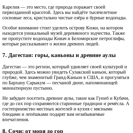
Карелия — это место, где природа поражает своей
первозданной красотой. Здесь вы найдёте тысячелетние
сосновые леса, кристально чистые озёра и бурные водопады.
Особое внимание стоит уделить острову Кижи, на котором
находится уникальный музей деревянного зодчества. Также
не пропустите водопады Кивач и Беломорские петроглифы,
которые рассказывают о жизни древних людей.
7. Дагестан: горы, каньоны и древние аулы
Дагестан — это регион, который удивляет своей культурой и
природой. Здесь можно увидеть Сулакский каньон, который
глубже, чем знаменитый Гранд-Каньон в США, и прогуляться
по Бархану Сарыкум — песчаной дюне, напоминающей
миниатюрную пустыню.
Не забудьте посетить древние аулы, такие как Гуниб и Кубачи,
где до сих пор сохраняются старинные традиции и ремёсла. А
гостеприимство местных жителей и кухня с мясными
блюдами и лепёшками подарят вам незабываемые
впечатления.
8. Сочи: от моря до гор