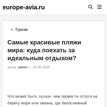
Перейти
europe-avia.ru
Гла
к
Открыть
ме
поиск
содержимому
Опубликовано
Туризм
в
Самые красивые пляжи
мира: куда поехать за
идеальным отдыхом?
автор:
admin
•
26.06.2026
Что может быть лучше, чем провести отпуск на
берегу моря или океана, где белоснежный