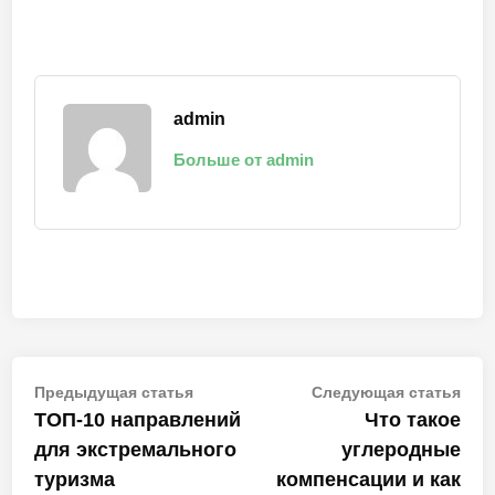
admin
Больше от admin
Навигация
Предыдущая
Сле
Предыдущая статья
Следующая статья
статья:
стат
ТОП-10 направлений
Что такое
по
для экстремального
углеродные
записям
туризма
компенсации и как