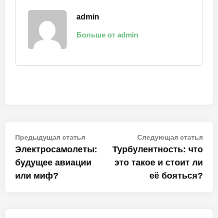
admin
Больше от admin
Навигация
Предыдущая
Сле
Предыдущая статья
Следующая статья
статья:
стат
Электросамолеты:
Турбулентность: что
по
будущее авиации
это такое и стоит ли
записям
или миф?
её бояться?