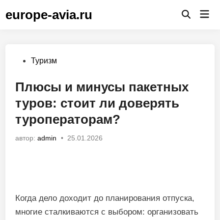
Перейти
europe-avia.ru
Гла
к
Открыть
ме
поиск
содержимому
Опубликовано
Туризм
в
Плюсы и минусы пакетных
туров: стоит ли доверять
туроператорам?
автор:
admin
•
25.01.2026
Когда дело доходит до планирования отпуска,
многие сталкиваются с выбором: организовать