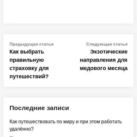
Навигация
Предыдущая
Сле
Предыдущая статья
Следующая статья
статья:
стат
Как выбрать
Экзотические
по
правильную
направления для
записям
страховку для
медового месяца
путешествий?
Последние записи
Как путешествовать по миру и при этом работать
удалённо?