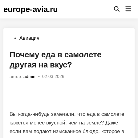
Перейти
europe-avia.ru
Гла
к
Открыть
ме
поиск
содержимому
Опубликовано
Авиация
в
Почему еда в самолете
другая на вкус?
автор:
admin
•
02.03.2026
Вы когда-нибудь замечали, что еда в самолете
кажется менее вкусной, чем на земле? Даже
если вам подают изысканное блюдо, которое в