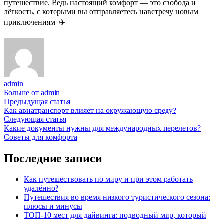
путешествие. Ведь настоящий комфорт — это свобода и
лёгкость, с которыми вы отправляетесь навстречу новым
приключениям. ✈️
admin
Больше от admin
Навигация
Предыдущая
Предыдущая статья
статья:
Как авиатранспорт влияет на окружающую среду?
по
Следующая
Следующая статья
записям
статья:
Какие документы нужны для международных перелетов?
Советы для комфорта
Последние записи
Как путешествовать по миру и при этом работать
удалённо?
Путешествия во время низкого туристического сезона:
плюсы и минусы
ТОП-10 мест для дайвинга: подводный мир, который