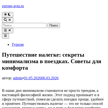
Перейти
europe-avia.ru
к
содержимому
Переключить
на
Открыть
тёмный
поиск
Найти:
режим
Открыть
меню
Главное
меню
Опубликовано
Туризм
в
Путешествие налегке: секреты
минимализма в поездках. Советы для
комфорта
автор:
admin
•
01.05.2026
06.03.2026
В наши дни минимализм становится не просто трендом, а
настоящей философией жизни. Этот подход проникает и в
сферу путешествий, помогая сделать поездки проще, удобнее
и приятнее. Путешествовать налегке — это не только способ
сэкономить время и нервы, но и путь к большему комфорту,