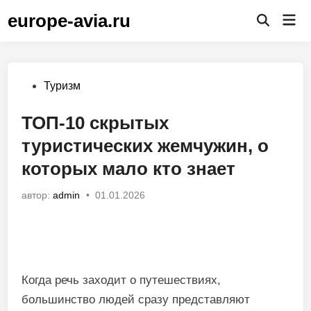
Перейти
europe-avia.ru
Гла
к
Открыть
ме
поиск
содержимому
Опубликовано
Туризм
в
ТОП-10 скрытых
туристических жемчужин, о
которых мало кто знает
автор:
admin
•
01.01.2026
Когда речь заходит о путешествиях,
большинство людей сразу представляют