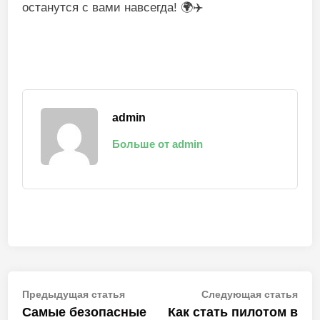
останутся с вами навсегда! 🌍✈️
admin
Больше от admin
Навигация
Предыдущая
Сле
Предыдущая статья
Следующая статья
статья:
стат
Самые безопасные
Как стать пилотом в
по